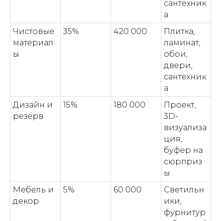
сантехник
а
Чистовые
35%
420 000
Плитка,
материал
ламинат,
ы
обои,
двери,
сантехник
а
Дизайн и
15%
180 000
Проект,
резерв
3D-
визуализа
ция,
буфер на
сюрприз
ы
Мебель и
5%
60 000
Светильн
декор
ики,
фурнитур